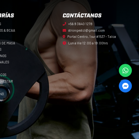
ORÍAS
CONTÁCTANOS
S
+56 9 3640 1278
OS & BCAA
strongestcl@gmail.com
Portal Centro, 1 sur #1537 - Talca
 DE MASA
Lun a Vie 12:00 a 19:00hrs
S
ENOS
NALES
ICOS
IENESTAR
AND