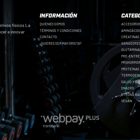
INFORMACIÓN
CATEG
QUIENES SOMOS
ACCESORIO
tivos físicos La
TÉRMINOS Y CONDICIONES
AMINOÁCID
ecer e innovar
CONTACTO
CREATINAS
¿QUIERES SER MAYORISTA?
GANADORES
GLUTAMINA
PRE-ENTR
PROHORMO
PROTEÍNAS
TERMOGEN
SALUD Y B
SNACKS
STRONG B
VEGAN