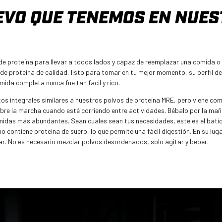
EVO QUE TENEMOS EN NUEST
 de proteína para llevar a todos lados y capaz de reemplazar una comida o
de proteína de calidad, listo para tomar en tu mejor momento, su perfil de 
ida completa nunca fue tan facil y rico.
os integrales similares a nuestros polvos de proteína MRE, pero viene como
sobre la marcha cuando esté corriendo entre actividades. Bébalo por la m
midas más abundantes. Sean cuales sean tus necesidades, este es el bati
 contiene proteína de suero, lo que permite una fácil digestión. En su lug
car. No es necesario mezclar polvos desordenados, solo agitar y beber.