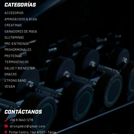
CATEGORÍAS
ACCESORIOS
AMINOÁCIDOS & BCAA
CREATINAS
GANADORES DE MASA
GLUTAMINAS
PRE-ENTRENOS
PROHORMONALES
PROTEÍNAS
TERMOGENICOS
SALUD Y BIENESTAR
SNACKS
STRONG BAND
VEGAN
CONTÁCTANOS
+56 9 3640 1278
strongestcl@gmail.com
Portal Centro, 1 sur #1537 - Talca