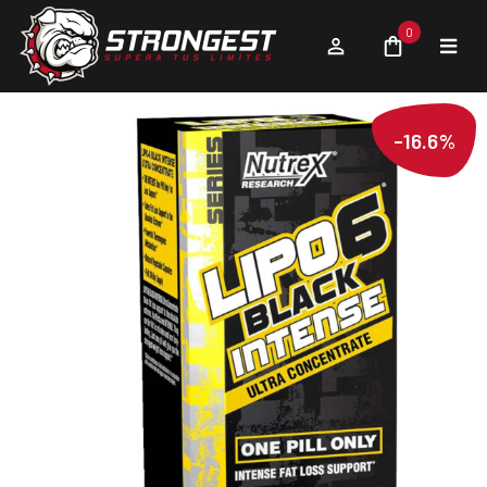
0
-16.6%