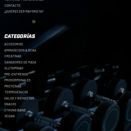
CONTACTO
¿QUIERES SER MAYORISTA?
CATEGORÍAS
ACCESORIOS
AMINOÁCIDOS & BCAA
CREATINAS
GANADORES DE MASA
GLUTAMINAS
PRE-ENTRENOS
PROHORMONALES
PROTEÍNAS
TERMOGENICOS
SALUD Y BIENESTAR
SNACKS
STRONG BAND
VEGAN