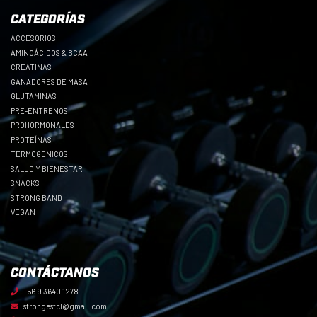
CATEGORÍAS
ACCESORIOS
AMINOÁCIDOS & BCAA
CREATINAS
GANADORES DE MASA
GLUTAMINAS
PRE-ENTRENOS
PROHORMONALES
PROTEÍNAS
TERMOGENICOS
SALUD Y BIENESTAR
SNACKS
STRONG BAND
VEGAN
CONTÁCTANOS
+56 9 3640 1278
strongestcl@gmail.com