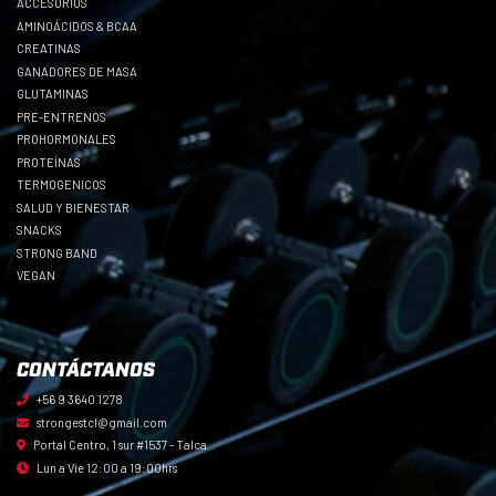
ACCESORIOS
AMINOÁCIDOS & BCAA
CREATINAS
GANADORES DE MASA
GLUTAMINAS
PRE-ENTRENOS
PROHORMONALES
PROTEÍNAS
TERMOGENICOS
SALUD Y BIENESTAR
SNACKS
STRONG BAND
VEGAN
CONTÁCTANOS
+56 9 3640 1278
strongestcl@gmail.com
Portal Centro, 1 sur #1537 - Talca
Lun a Vie 12:00 a 19:00hrs