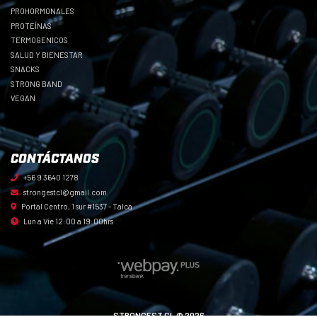
PROHORMONALES
PROTEÍNAS
TERMOGENICOS
SALUD Y BIENESTAR
SNACKS
STRONG BAND
VEGAN
CONTÁCTANOS
+56 9 3640 1278
strongestcl@gmail.com
Portal Centro, 1 sur #1537 - Talca
Lun a Vie 12:00 a 19:00hrs
STRONGEST.CL © 2026