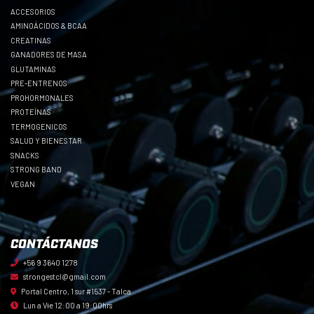
ACCESORIOS
AMINOÁCIDOS & BCAA
CREATINAS
GANADORES DE MASA
GLUTAMINAS
PRE-ENTRENOS
PROHORMONALES
PROTEÍNAS
TERMOGENICOS
SALUD Y BIENESTAR
SNACKS
STRONG BAND
VEGAN
CONTÁCTANOS
+56 9 3640 1278
strongestcl@gmail.com
Portal Centro, 1 sur #1537 - Talca
Lun a Vie 12:00 a 19:00hrs