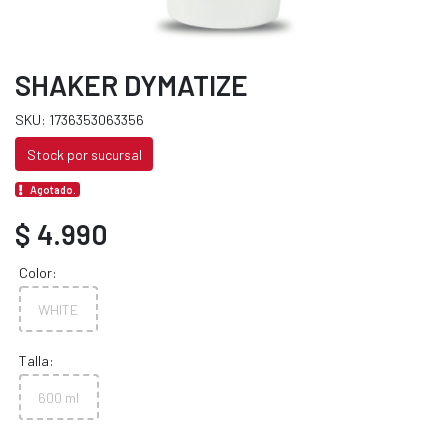
SHAKER DYMATIZE
SKU: 1736353063356
Stock por sucursal
Agotado.
$ 4.990
Color:
WHITE
Talla:
600 ml