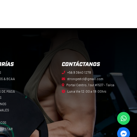
ORÍAS
CONTÁCTANOS
S
+56 9 3640 1278
OS & BCAA
strongestcl@gmail.com
Portal Centro, 1 sur #1537 - Talca
 DE MASA
Lun a Vie 12:00 a 19:00hrs
S
ENOS
NALES
ICOS
IENESTAR