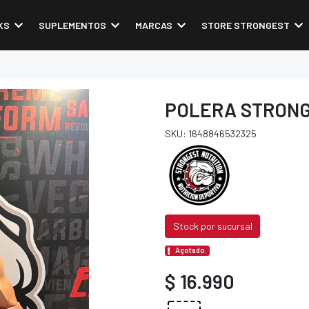
KS
SUPLEMENTOS
MARCAS
STORE STRONGEST
POLERA STRONG
SKU: 1648846532325
Stock por sucursal
Agotado.
$ 16.990