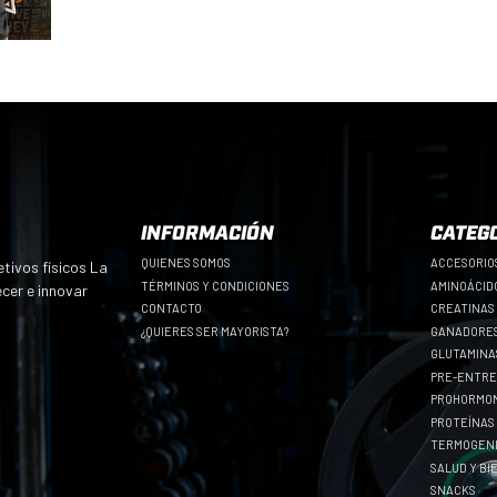
INFORMACIÓN
CATEG
QUIENES SOMOS
ACCESORIO
tivos físicos La
TÉRMINOS Y CONDICIONES
AMINOÁCID
ecer e innovar
CONTACTO
CREATINAS
¿QUIERES SER MAYORISTA?
GANADORES
GLUTAMINA
PRE-ENTR
PROHORMO
PROTEÍNAS
TERMOGEN
SALUD Y B
SNACKS