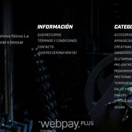
INFORMACIÓN
CATEG
QUIENES SOMOS
ACCESORIO
tivos físicos La
TÉRMINOS Y CONDICIONES
AMINOÁCID
ecer e innovar
CONTACTO
CREATINAS
¿QUIERES SER MAYORISTA?
GANADORES
GLUTAMINA
PRE-ENTR
PROHORMO
PROTEÍNAS
TERMOGEN
SALUD Y B
SNACKS
STRONG B
VEGAN