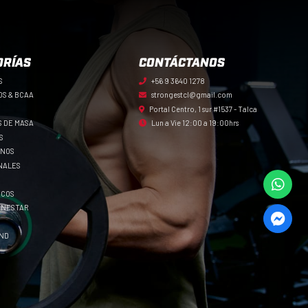
ORÍAS
CONTÁCTANOS
S
+56 9 3640 1278
OS & BCAA
strongestcl@gmail.com
Portal Centro, 1 sur #1537 - Talca
 DE MASA
Lun a Vie 12:00 a 19:00hrs
S
ENOS
NALES
ICOS
IENESTAR
AND