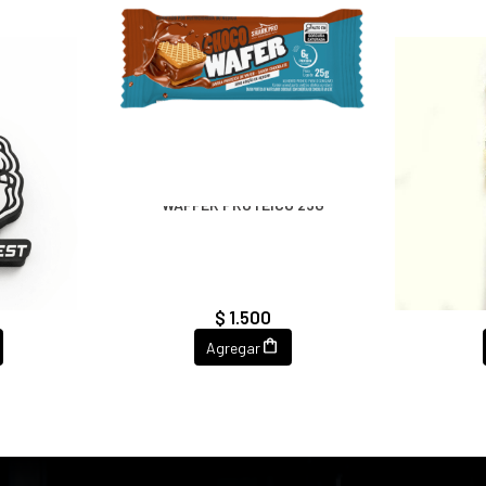
WAFFER PROTEICO 25G
ONGEST
LAN
$ 1.500
Agregar