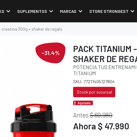
KS
SUPLEMENTOS
MARCAS
STORE STRONGEST
+ creatina 300g + shaker de regalo
PACK TITANIUM -
-31.4%
SHAKER DE REG
POTENCIA TUS ENTRENAMI
TITANIUM
SKU: 77271405127804
Stock por sucursal
Agotado.
Antes
$ 69.980
Ahora $ 47.990