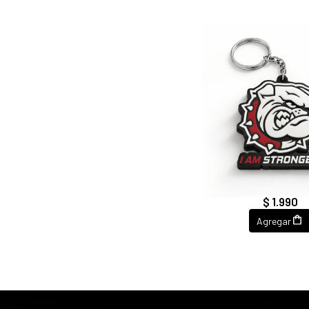
LLAVERO I AM STR
STRONGEST
$ 1.990
Agregar