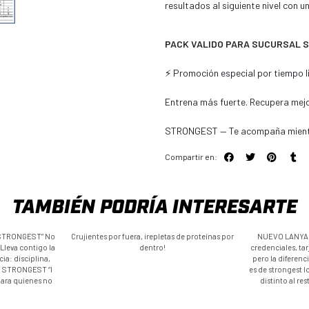
resultados al siguiente nivel con u
PACK VALIDO PARA SUCURSAL 
⚡ Promoción especial por tiempo l
Entrena más fuerte. Recupera mej
STRONGEST — Te acompaña mientra
Compartir en:
TAMBIÉN PODRÍA INTERESARTE
M STRONGEST” No
Crujientes por fuera, ¡repletas de proteínas por
NUEVO LANYAR
 Lleva contigo la
dentro!
credenciales, tarj
ia: disciplina,
pero la diferenci
ro STRONGEST “I
es de strongest l
ara quienes no
distinto al re