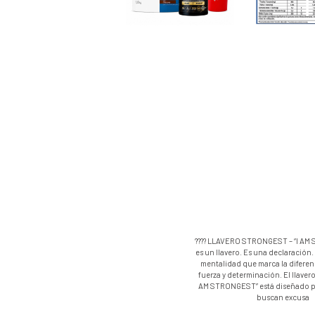
???? LLAVERO STRONGEST – “I A
es un llavero. Es una declaración.
mentalidad que marca la diferenc
fuerza y determinación. El llave
AM STRONGEST” está diseñado p
buscan excusa