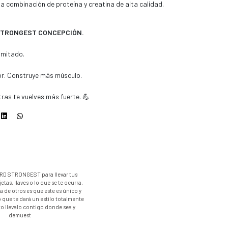
na combinación de proteína y creatina de alta calidad.
STRONGEST CONCEPCIÓN.
imitado.
or. Construye más músculo.
s te vuelves más fuerte. 💪
D STRONGEST para llevar tus
etas, llaves o lo que se te ocurra,
a de otros es que este es único y
o que te dará un estilo totalmente
sto llevalo contigo donde sea y
demuest