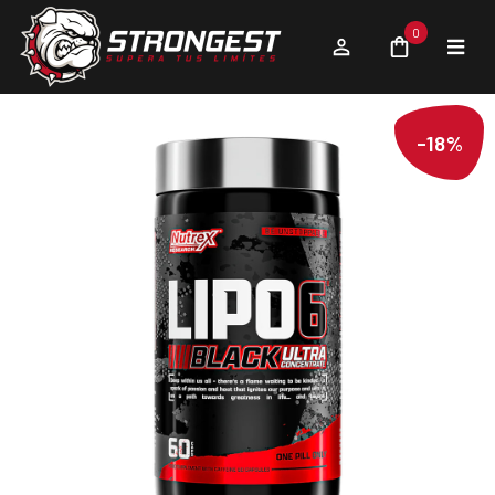
0
-18%