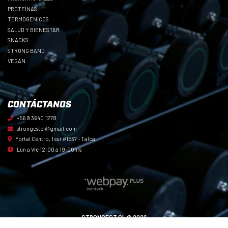
PROTEÍNAS
TERMOGENICOS
SALUD Y BIENESTAR
SNACKS
STRONG BAND
VEGAN
CONTÁCTANOS
+56 9 3640 1278
strongestcl@gmail.com
Portal Centro, 1 sur #1537 - Talca
Lun a Vie 12:00 a 19:00hrs
STRONGEST.CL © 2026
Creado por
Bsale