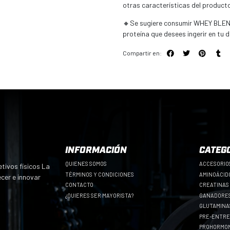
otras características del producto
🔸Se sugiere consumir WHEY BLEND 
proteína que desees ingerir en tu d
Compartir en:
INFORMACIÓN
CATEG
QUIENES SOMOS
ACCESORIO
tivos físicos La
TÉRMINOS Y CONDICIONES
AMINOÁCID
ecer e innovar
CONTACTO
CREATINAS
¿QUIERES SER MAYORISTA?
GANADORES
GLUTAMINA
PRE-ENTR
PROHORMO