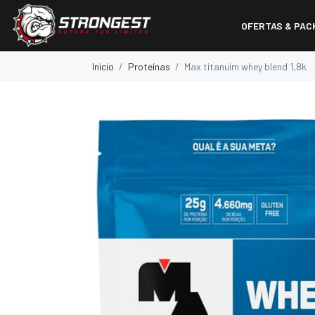
OFERTAS & PAC
Inicio
Proteínas
Max titanuim whey blend 1,8k