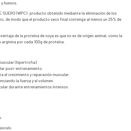
 y huesos.
UERO (WPC): producto obtenido mediante la eliminación de los
ro, de modo que el producto seco final contenga al menos un 25% de
entaja de la proteína de soya es que no es de origen animal, como la
e arginina por cada 100g de proteína.
scular (hipertrofia).
ular post-entrenamiento.
a el crecimiento y reparación muscular.
enciando la fuerza y el volumen.
ular durante entrenamientos intensos.
o.
úsculo.