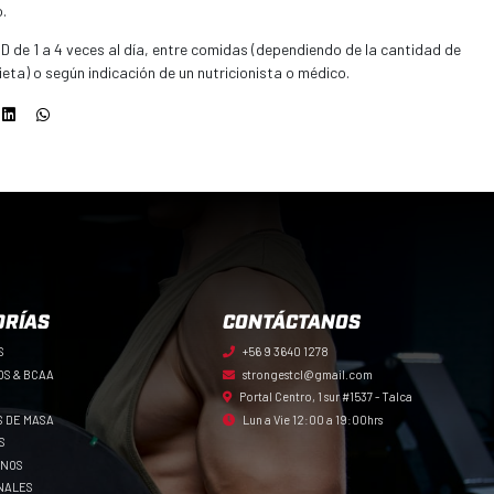
.
de 1 a 4 veces al día, entre comidas (dependiendo de la cantidad de
ieta) o según indicación de un nutricionista o médico.
ORÍAS
CONTÁCTANOS
S
+56 9 3640 1278
OS & BCAA
strongestcl@gmail.com
Portal Centro, 1 sur #1537 - Talca
 DE MASA
Lun a Vie 12:00 a 19:00hrs
S
ENOS
NALES