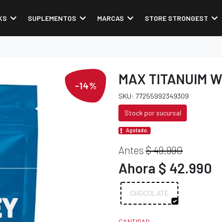
KS
SUPLEMENTOS
MARCAS
STORE STRONGEST
MAX TITANUIM W
-14%
SKU: 77255992349309
Stock por sucursal
Agotado.
Antes
$ 49.990
Ahora $ 42.990
CHOCOLATE
CANTIDAD