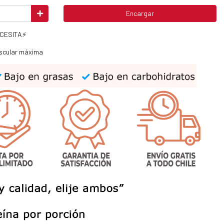
Encargar
ECESITA⚡
uscular máxima