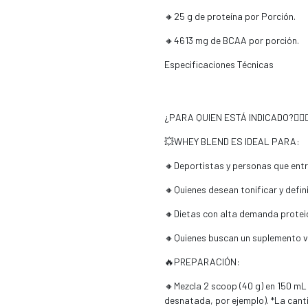
🔸25 g de proteína por Porción.
🔸4613 mg de BCAA por porción.
Especificaciones Técnicas
¿PARA QUIEN ESTÁ INDICADO?🚴‍♂️🏋️‍♀️
💥WHEY BLEND ES IDEAL PARA:
🔸Deportistas y personas que ent
🔸Quienes desean tonificar y defin
🔸Dietas con alta demanda protei
🔸Quienes buscan un suplemento v
🔥PREPARACIÓN:
🔸Mezcla 2 scoop (40 g) en 150 mL 
desnatada, por ejemplo). *La canti