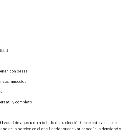
🏃‍♀️
renan con pesas
ir sus músculos
ca
ersátil y completo
(1 vaso) de agua u otra bebida de tu elección (leche entera o leche
dad de la porción en el dosificador puede variar según la densidad y