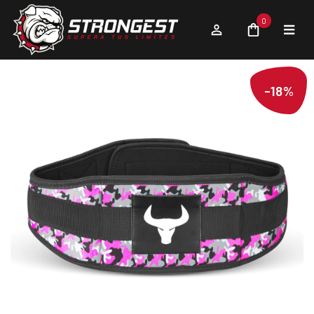
0
-18%