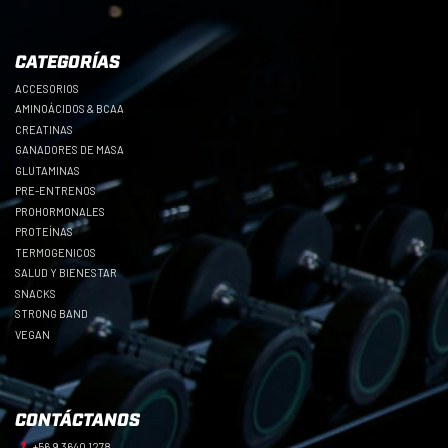
CATEGORÍAS
ACCESORIOS
AMINOÁCIDOS & BCAA
CREATINAS
GANADORES DE MASA
GLUTAMINAS
PRE-ENTRENOS
PROHORMONALES
PROTEÍNAS
TERMOGENICOS
SALUD Y BIENESTAR
SNACKS
STRONG BAND
VEGAN
CONTÁCTANOS
+56 9 3640 1278