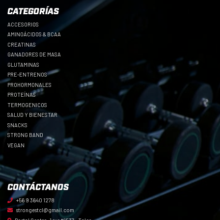
CATEGORÍAS
ACCESORIOS
AMINOÁCIDOS & BCAA
CREATINAS
GANADORES DE MASA
GLUTAMINAS
PRE-ENTRENOS
PROHORMONALES
PROTEÍNAS
TERMOGENICOS
SALUD Y BIENESTAR
SNACKS
STRONG BAND
VEGAN
CONTÁCTANOS
+56 9 3640 1278
strongestcl@gmail.com