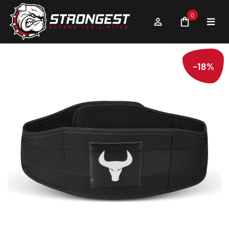
0
-18%