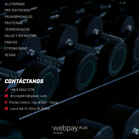
GLUTAMINAS
PRE-ENTRENOS
PROHORMONALES
PROTEÍNAS
TERMOGENICOS
SALUD Y BIENESTAR
SNACKS
STRONG BAND
VEGAN
CONTÁCTANOS
+56 9 3640 1278
strongestcl@gmail.com
Portal Centro, 1 sur #1537 - Talca
Lun a Vie 12:00 a 19:00hrs